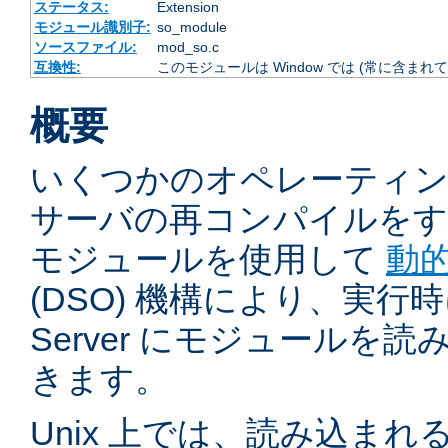
ステータス:
Extension
モジュール識別子:
so_module
ソースファイル:
mod_so.c
互換性:
このモジュールは Window では (常に含まれて
概要
いくつかのオペレーティ
サーバの再コンパイルをす
モジュールを使用して
動
(DSO) 機構により、実行時に 
Server にモジュールを
きます。
Unix 上では、読み込ま