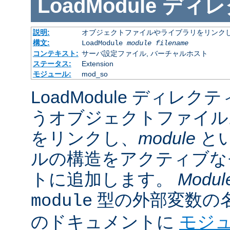
LoadModule
ディレ
説明:
オブジェクトファイルやライブラリをリンクし
構文:
LoadModule
module filename
コンテキスト:
サーバ設定ファイル, バーチャルホスト
ステータス:
Extension
モジュール:
mod_so
LoadModule ディレク
うオブジェクトファイル
をリンクし、
module
と
ルの構造をアクティブな
トに追加します。
Modul
型の外部変数の
module
のドキュメントに
モジ