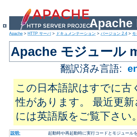
Apach
Apache
>
HTTP サーバ
>
ドキュメンテーション
>
バージョン 2.4
>
モ
Apache モジュール m
翻訳済み言語:
e
この日本語訳はすでに古
性があります。 最近更
には英語版をご覧下さい
説明:
起動時や再起動時に実行コードとモジュール