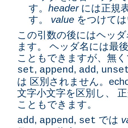
す。
header
には正規
す。
value
をつけては
この引数の後にはヘッダ名
ます。 ヘッダ名には最
こともできますが、無く
,
,
,
set
append
add
unse
は 区別されません。ech
文字小文字を区別し、 
こともできます。
,
,
では
v
add
append
set