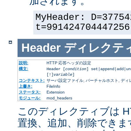
加されます。
MyHeader: D=37754
t=991424704447256
Header
ディレクテ
説明:
HTTP 応答ヘッダの設定
構文:
Header [
condition
] set|append|add|u
[!]
variable
]
コンテキスト:
サーバ設定ファイル, バーチャルホスト, ディレクトリ
上書き:
FileInfo
ステータス:
Extension
モジュール:
mod_headers
このディレクティブは H
置換、追加、削除できま