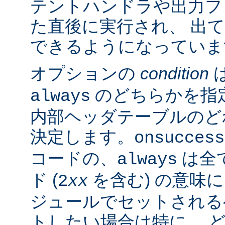
テントハンドラや出力フ
た直後に実行され、 出
できるようになっていま
オプションの
condition
のどちらかを指
always
内部ヘッダテーブルのど
決定します。
onsuccess
コードの、
は全
always
ド (
を含む) の意味
2
xx
ジュールでセットされる
トしたい場合は特に、 