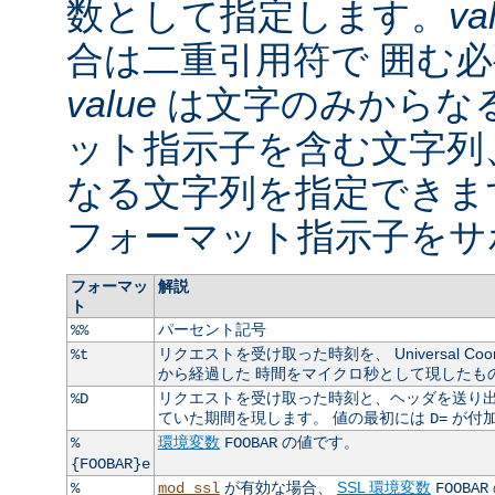
数として指定します。
va
合は二重引用符で 囲む
value
は文字のみからなる
ット指示子を含む文字列
なる文字列を指定できま
フォーマット指示子をサ
フォーマッ
解説
ト
パーセント記号
%%
リクエストを受け取った時刻を、 Universal Coordin
%t
から経過した 時間をマイクロ秒として現したも
リクエストを受け取った時刻と、ヘッダを送り出
%D
ていた期間を現します。 値の最初には
が付
D=
環境変数
の値です。
%
FOOBAR
{FOOBAR}e
が有効な場合、
SSL 環境変数
%
mod_ssl
FOOBAR