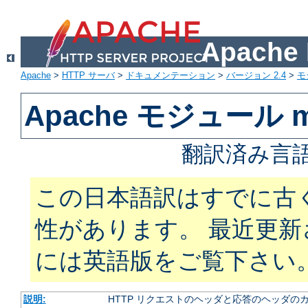
Apach
Apache
>
HTTP サーバ
>
ドキュメンテーション
>
バージョン 2.4
>
モ
Apache モジュール m
翻訳済み言語
この日本語訳はすでに古
性があります。 最近更
には英語版をご覧下さい
説明:
HTTP リクエストのヘッダと応答のヘッダの