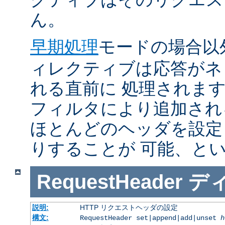
ん。
早期処理
モードの場合以
ィレクティブは応答がネ
れる直前に 処理されま
フィルタにより追加され
ほとんどのヘッダを設定
りすることが 可能、と
RequestHeader
デ
説明:
HTTP リクエストヘッダの設定
構文:
RequestHeader set|append|add|unset
h