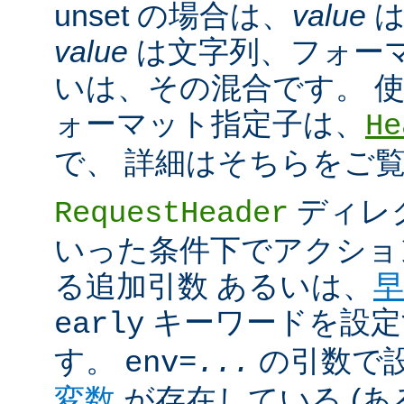
unset の場合は、
value
は
value
は文字列、フォー
いは、その混合です。 
ォーマット指定子は、
He
で、 詳細はそちらをご
ディレ
RequestHeader
いった条件下でアクショ
る追加引数 あるいは、
早
キーワードを設定
early
す。
の引数で
env=
...
変数
が存在している (