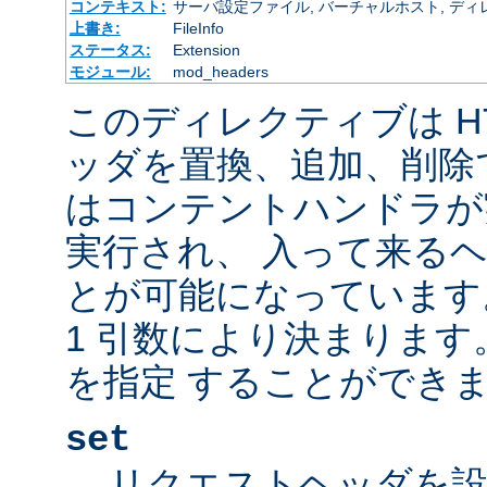
コンテキスト:
サーバ設定ファイル, バーチャルホスト, ディレクトリ
上書き:
FileInfo
ステータス:
Extension
モジュール:
mod_headers
このディレクティブは H
ッダを置換、追加、削除
はコンテントハンドラが
実行され、 入って来る
とが可能になっています
1 引数により決まりま
を指定 することができま
set
リクエストヘッダを設